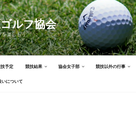
区ゴルフ協会
フを楽しもう
競技予定
競技結果
協会女子部
競技以外の行事
扱いについて