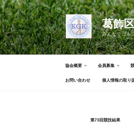
コ
ン
テ
葛飾
ン
ツ
みんなでゴル
へ
ス
キ
ッ
協会概要
会員募集
プ
お問い合わせ
個人情報の取り
第73回競技結果