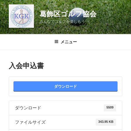
コ
ン
葛飾区ゴルフ協会
テ
みんなでゴルフを楽しもう
ン
ツ
へ
メニュー
ス
キ
ッ
入会申込書
プ
ダウンロード
ダウンロード
5509
ファイルサイズ
343.95 KB