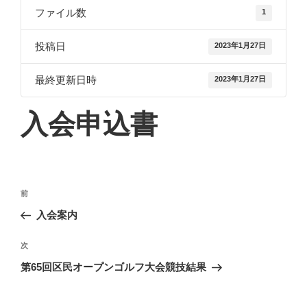
ファイル数
1
投稿日
2023年1月27日
最終更新日時
2023年1月27日
入会申込書
投
前
前
稿
の
入会案内
ナ
投
ビ
稿
次
次
ゲ
の
第65回区民オープンゴルフ大会競技結果
投
ー
稿
シ