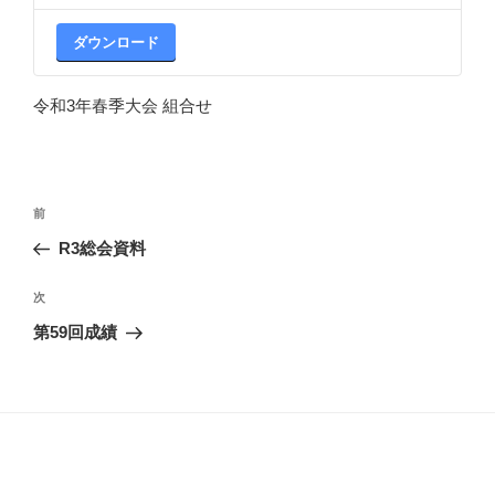
ダウンロード
令和3年春季大会 組合せ
投
前
前
稿
の
R3総会資料
ナ
投
ビ
稿
次
次
ゲ
の
第59回成績
投
ー
稿
シ
ョ
ン