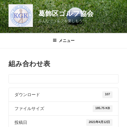
コ
ン
葛飾区ゴルフ協会
テ
みんなでゴルフを楽しもう
ン
ツ
へ
メニュー
ス
キ
ッ
組み合わせ表
プ
ダウンロード
107
ファイルサイズ
185.75 KB
投稿日
2021年4月12日