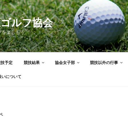
区ゴルフ協会
フを楽しもう
競技予定
競技結果
協会女子部
競技以外の行事
扱いについて
ペ