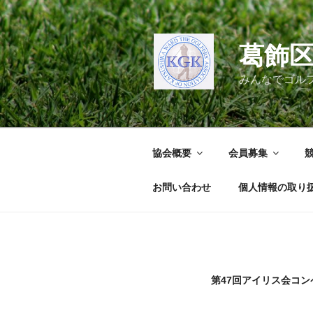
コ
ン
テ
葛飾
ン
ツ
みんなでゴル
へ
ス
キ
ッ
協会概要
会員募集
プ
お問い合わせ
個人情報の取り
第47回アイリス会コン