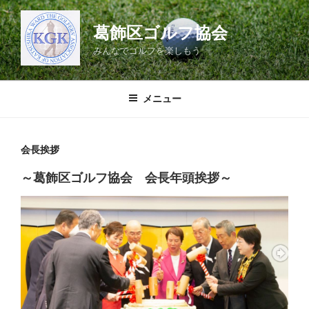
コ
ン
葛飾区ゴルフ協会
テ
みんなでゴルフを楽しもう
ン
ツ
へ
メニュー
ス
キ
ッ
会長挨拶
プ
～葛飾区ゴルフ協会 会長年頭挨拶～