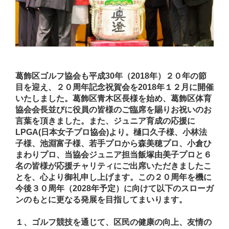
葛飾区ゴルフ協会も平成30年（2018年）２０年の節
目を迎え、２０周年記念祝賀会を2018年１２月に開催
いたしました。葛飾区青木区長様を始め、葛飾区体育
協会会長並びに役員の皆様のご臨席を賜りお祝いのお
言葉を頂きました。また、ジュニア育成の応援に
LPGA(日本女子プロ協会)より。樋口久子様、小林法
子様、池淵富子様、若手プロから森美穂プロ、小倉ひ
まわりプロ、当協会ジュニア担当飯塚由美子プロと６
名の皆様が応援チャリティにご出席いただきましたこ
とを、心より御礼申し上げます。この２０周年を機に
今後３０周年（2028年予定）に向けて以下のスローガ
ンのもとに更なる発展を目指してまいります。
１、ゴルフ競技を通じて、区民の健康の向上、友情の