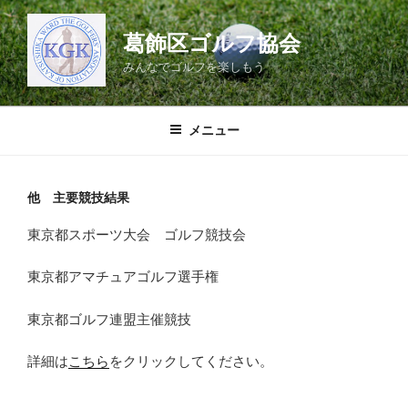
コ
ン
葛飾区ゴルフ協会
テ
みんなでゴルフを楽しもう
ン
ツ
へ
メニュー
ス
キ
ッ
他 主要競技結果
プ
東京都スポーツ大会 ゴルフ競技会
東京都アマチュアゴルフ選手権
東京都ゴルフ連盟主催競技
詳細は
こちら
をクリックしてください。