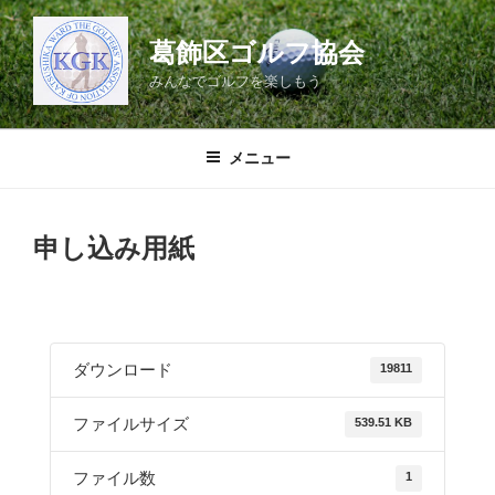
コ
ン
葛飾区ゴルフ協会
テ
みんなでゴルフを楽しもう
ン
ツ
へ
メニュー
ス
キ
ッ
申し込み用紙
プ
ダウンロード
19811
ファイルサイズ
539.51 KB
ファイル数
1