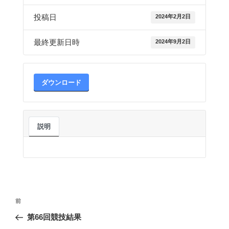
投稿日
2024年2月2日
最終更新日時
2024年9月2日
ダウンロード
説明
投
前
前
稿
の
第66回競技結果
ナ
投