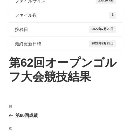
ファイルサイズ
235.20 KB
ファイル数
1
投稿日
2022年7月25日
最終更新日時
2022年7月25日
第62回オープンゴル
フ大会競技結果
投
前
前
稿
の
第60回成績
ナ
投
ビ
稿
次
次