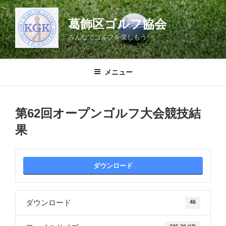
コ
ン
葛飾区ゴルフ協会
テ
みんなでゴルフを楽しもう
ン
ツ
へ
メニュー
ス
キ
ッ
第62回オープンゴルフ大会競技結
プ
果
ダウンロード
ダウンロード
46