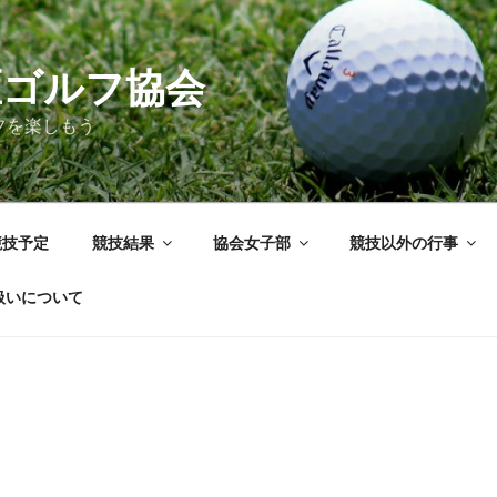
区ゴルフ協会
フを楽しもう
競技予定
競技結果
協会女子部
競技以外の行事
扱いについて