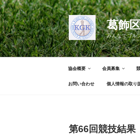
コ
ン
テ
葛飾
ン
ツ
みんなでゴル
へ
ス
キ
ッ
協会概要
会員募集
プ
お問い合わせ
個人情報の取り
第66回競技結果